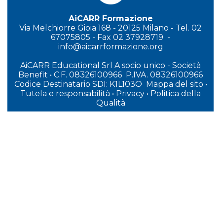
AiCARR Formazione
Via Melchiorre Gioia 168 - 20125 Milano - Tel. 02
67075805 - Fax 02 37928719 -
info@aicarrformazione.org
AiCARR Educational Srl A socio unico - Società
Benefit
•
C.F. 08326100966 P.IVA. 08326100966
Codice Destinatario SDI: K1L103O
Mappa del sito
•
Tutela e responsabilità
•
Privacy
•
P
olitica della
Qualità