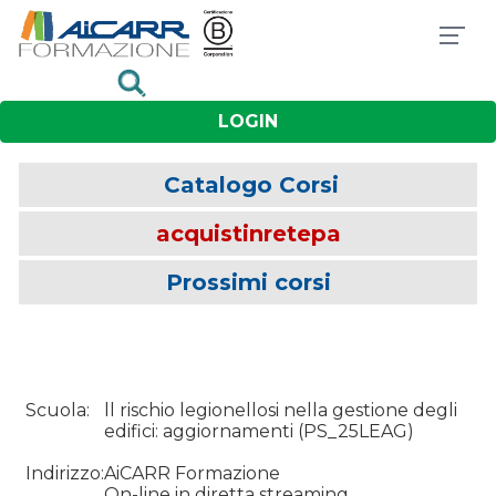
LOGIN
Catalogo Corsi
acquistinretepa
Prossimi corsi
Scuola:
ll rischio legionellosi nella gestione degli
edifici: aggiornamenti
(
PS_25LEAG
)
Indirizzo:
AiCARR Formazione
On-line in diretta streaming