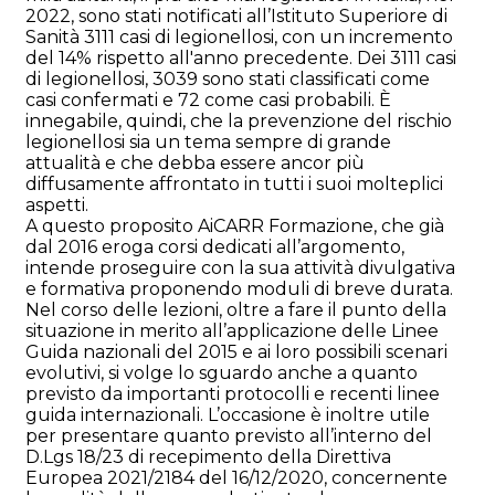
2022, sono stati notificati all’Istituto Superiore di
Sanità 3111 casi di legionellosi, con un incremento
del 14% rispetto all'anno precedente. Dei 3111 casi
di legionellosi, 3039 sono stati classificati come
casi confermati e 72 come casi probabili. È
innegabile, quindi, che la prevenzione del rischio
legionellosi sia un tema sempre di grande
attualità e che debba essere ancor più
diffusamente affrontato in tutti i suoi molteplici
aspetti.
A questo proposito AiCARR Formazione, che già
dal 2016 eroga corsi dedicati all’argomento,
intende proseguire con la sua attività divulgativa
e formativa proponendo moduli di breve durata.
Nel corso delle lezioni, oltre a fare il punto della
situazione in merito all’applicazione delle Linee
Guida nazionali del 2015 e ai loro possibili scenari
evolutivi, si volge lo sguardo anche a quanto
previsto da importanti protocolli e recenti linee
guida internazionali. L’occasione è inoltre utile
per presentare quanto previsto all’interno del
D.Lgs 18/23 di recepimento della Direttiva
Europea 2021/2184 del 16/12/2020, concernente