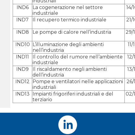
industriali
IND6
La cogenerazione nel settore
14/
industriale
IND7
Il recupero termico industriale
21/
IND8
Le pompe di calore nell’industria
29/
IND10
L’illuminazione degli ambienti
11/
nell’industria
IND11
Il controllo del rumore nell’ambiente
12/
industriale
IND9
Il riscaldamento negli ambienti
13/
dell’industria
IND12
Pompe e ventilatori nelle applicazioni
26/
industriali
IND13
Impianti frigoriferi industriali e del
02/
terziario