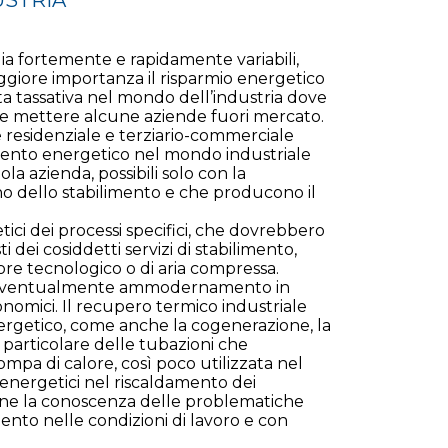
rgia fortemente e rapidamente variabili,
giore importanza il risparmio energetico
ta tassativa nel mondo dell’industria dove
che mettere alcune aziende fuori mercato.
e residenziale e terziario-commerciale
mento energetico nel mondo industriale
la azienda, possibili solo con la
no dello stabilimento e che producono il
etici dei processi specifici, che dovrebbero
 dei cosiddetti servizi di stabilimento,
ore tecnologico o di aria compressa.
d eventualmente ammodernamento in
conomici. Il recupero termico industriale
nergetico, come anche la cogenerazione, la
n particolare delle tubazioni che
pompa di calore, così poco utilizzata nel
 energetici nel riscaldamento dei
nfine la conoscenza delle problematiche
ento nelle condizioni di lavoro e con