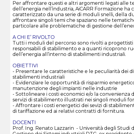
Per affrontare questi e altri argomenti legati alle 
dell’energia nell’industria, AiCARR Formazione ha
caratterizzato da una serie di moduli snelli, della d
affrontare singoli temi che spaziano nelle tematic
particolare alle problematiche di gestione dell’ener
A CHI E’ RIVOLTO
Tutti i moduli del percorso sono rivolti a progetti
responsabili di stabilimento e a quanti ricoprono ruo
dell’energia all’interno di stabilimenti industriali.
OBIETTIVI
- Presentare le caratteristiche e le peculiarità dei di
stabilimenti industriali
- Evidenziare le opportunità di risparmio energetic
manutenzione degli impianti nelle industrie
- Sottolineare i costi economici e/o la convenienza d
servizi di stabilimento illustrati nei singoli moduli fo
- Affrontare i costi energetici dei sevizi di stabili
di tariffazione ed ai relativi contratti di fornitura.
DOCENTI
Prof. Ing. Renato Lazzarin - Università degli Studi 
Gestione dei Sistemi industriali DTG, ex president