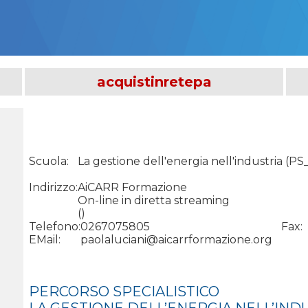
acquistinretepa
Scuola:
La gestione dell'energia nell'industria
(
PS
Indirizzo:
AiCARR Formazione
On-line in diretta streaming
()
Telefono:
0267075805
Fax
EMail:
paolaluciani@aicarrformazione.org
PERCORSO SPECIALISTICO
LA GESTIONE DELL’ENERGIA NELL’IND