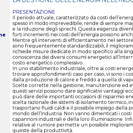
PRESENTAZIONE
Il periodo attuale, caratterizzato da costi dell’ene
spesso in modo imprevedibile, rende di sempre mag
e la riduzione degli sprechi. Questa esigenza diven
forti incrementi nei costi dell’energia possono an
ome
Mentre gli interventi di efficientamento nel settor
sono frequentemente standardizzabili, il migliora
richiede misure dedicate in modo specifico alla singo
conoscenza dei diversi consumi energetici all’inter
costo energetico complessivo.
In uno stabilimento industriale, oltre ai costi energ
trovare approfondimenti caso per caso, vi sono i costi
dalla produzione di calore e freddo a quella di vap
Scelte corrette nella gestione, manutenzione e
questi servizi possono dare significativi vantaggi e
può dare delle importanti occasioni di risparmio e
scelta razionale dei sistemi di isolamento termico, i
trasportano fluidi caldi e il possibile impiego della 
mondo dell’industria. Non vanno dimenticati i costi
capannoni industriali e della loro illuminazione. I
relative al rumore permette un possibile miglioram
queste della produttività.