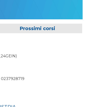
Prossimi corsi
_24GEIN
)
:
0237928719
USTRIA